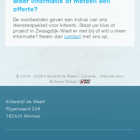
Meer informatie of meteen een
offerte?
De voorbeelden geven een indruk van ons
dienstenpakket voor kitwerk. Staat uw klus of
project in Zwaagdijk-West er niet bij of wilt u meer
informatie? Neem dan
contact
met ons op.
© 2019 - 2026 Kitbedrijf de Weert
-
Locaties
- Website door
Bullseye Design
Kitbedrijf de Weert
Rijperwaard 248
1824JV Alkmaar