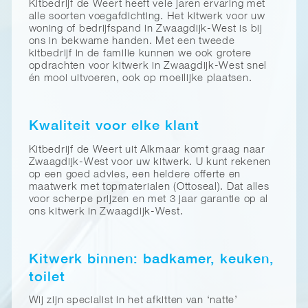
Kitbedrijf de Weert heeft vele jaren ervaring met
alle soorten voegafdichting. Het kitwerk voor uw
woning of bedrijfspand in Zwaagdijk-West is bij
ons in bekwame handen. Met een tweede
kitbedrijf in de familie kunnen we ook grotere
opdrachten voor kitwerk in Zwaagdijk-West snel
én mooi uitvoeren, ook op moeilijke plaatsen.
Kwaliteit voor elke klant
Kitbedrijf de Weert uit Alkmaar komt graag naar
Zwaagdijk-West voor uw kitwerk. U kunt rekenen
op een goed advies, een heldere offerte en
maatwerk met topmaterialen (Ottoseal). Dat alles
voor scherpe prijzen en met 3 jaar garantie op al
ons kitwerk in Zwaagdijk-West.
Kitwerk binnen: badkamer, keuken,
toilet
Wij zijn specialist in het afkitten van ‘natte’