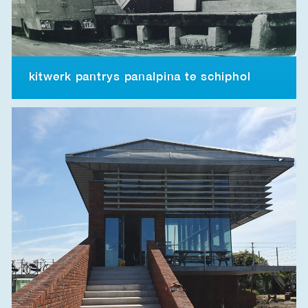
kitwerk pantrys panalpina te schiphol