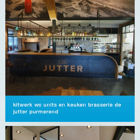
kitwerk wc units en keuken brasserie de
jutter purmerend