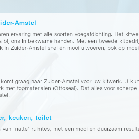
uider-Amstel
jaren ervaring met alle soorten voegafdichting. Het kitw
is bij ons in bekwame handen. Met een tweede kitbedrij
k in Zuider-Amstel snel én mooi uitvoeren, ook op moeil
ar komt graag naar Zuider-Amstel voor uw kitwerk. U ku
k met topmaterialen (Ottoseal). Dat alles voor scherpe 
stel.
, keuken, toilet
tten van ‘natte’ ruimtes, met een mooi en duurzaam result