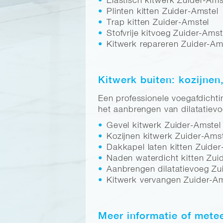
Elastisch kitwerk Zuider-Ams
Plinten kitten Zuider-Amstel
Trap kitten Zuider-Amstel
Stofvrije kitvoeg Zuider-Amst
Kitwerk repareren Zuider-Am
Kitwerk buiten: kozijnen
Een professionele voegafdichti
het aanbrengen van dilatatievo
Gevel kitwerk Zuider-Amstel
Kozijnen kitwerk Zuider-Ams
Dakkapel laten kitten Zuider
Naden waterdicht kitten Zui
Aanbrengen dilatatievoeg Zu
Kitwerk vervangen Zuider-Am
Meer informatie of mete