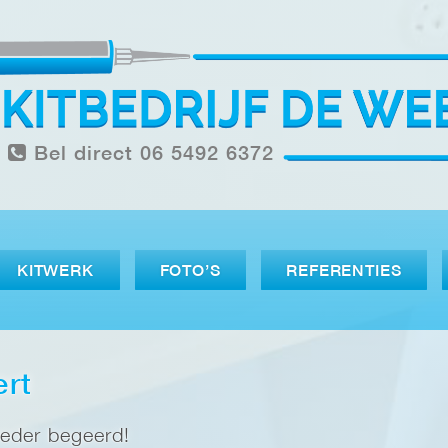
Bel direct 06 5492 6372
KITWERK
FOTO’S
REFERENTIES
ert
ieder begeerd!