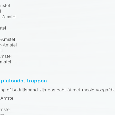
mstel
l
r-Amstel
stel
-Amstel
r-Amstel
el
Amstel
mstel
 plafonds, trappen
g of bedrijfspand zijn pas echt áf met mooie voegafdic
-Amstel
Amstel