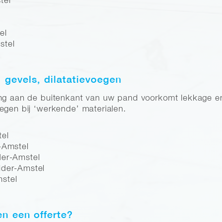
tel
el
stel
, gevels, dilatatievoegen
ng aan de buitenkant van uw pand voorkomt lekkage en h
egen bij ‘werkende’ materialen.
tel
-Amstel
der-Amstel
ider-Amstel
stel
en een offerte?