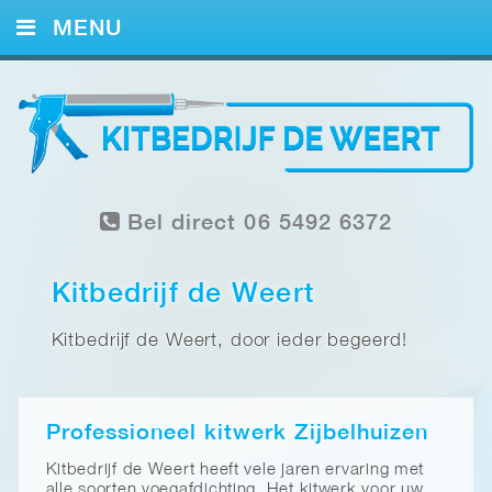
MENU
HOME
KITWERK
FOTO’S
Bel direct 06 5492 6372
REFERENTIES
CONTACT
Kitbedrijf de Weert
Kitbedrijf de Weert, door ieder begeerd!
Professioneel kitwerk Zijbelhuizen
Kitbedrijf de Weert heeft vele jaren ervaring met
alle soorten voegafdichting. Het kitwerk voor uw