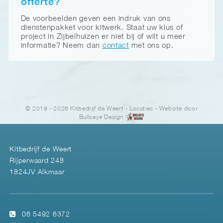
offerte?
De voorbeelden geven een indruk van ons
dienstenpakket voor kitwerk. Staat uw klus of
project in Zijbelhuizen er niet bij of wilt u meer
informatie? Neem dan
contact
met ons op.
© 2019 - 2026 Kitbedrijf de Weert
-
Locaties
- Website door
Bullseye Design
Kitbedrijf de Weert
Rijperwaard 248
1824JV Alkmaar
06 5492 6372