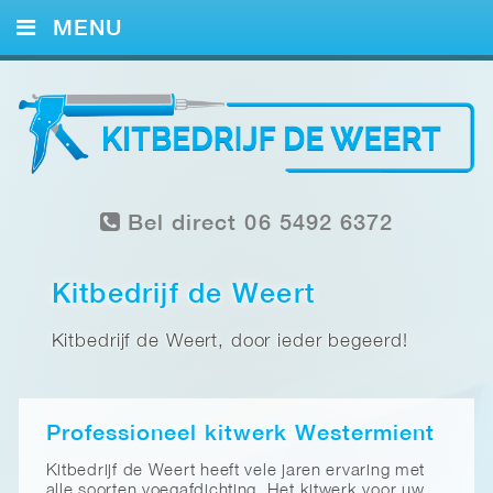
MENU
HOME
KITWERK
FOTO’S
Bel direct 06 5492 6372
REFERENTIES
CONTACT
Kitbedrijf de Weert
Kitbedrijf de Weert, door ieder begeerd!
Professioneel kitwerk Westermient
Kitbedrijf de Weert heeft vele jaren ervaring met
alle soorten voegafdichting. Het kitwerk voor uw