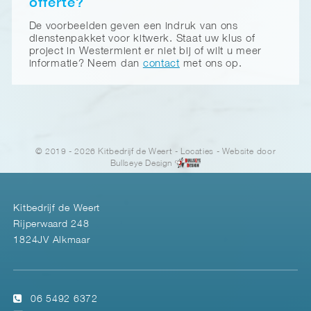
offerte?
De voorbeelden geven een indruk van ons
dienstenpakket voor kitwerk. Staat uw klus of
project in Westermient er niet bij of wilt u meer
informatie? Neem dan
contact
met ons op.
© 2019 - 2026 Kitbedrijf de Weert
-
Locaties
- Website door
Bullseye Design
Kitbedrijf de Weert
Rijperwaard 248
1824JV Alkmaar
06 5492 6372