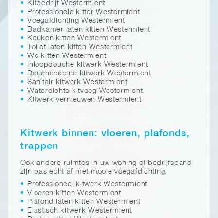
Kitbedrijf Westermient
Professionele kitter Westermient
Voegafdichting Westermient
Badkamer laten kitten Westermient
Keuken kitten Westermient
Toilet laten kitten Westermient
Wc kitten Westermient
Inloopdouche kitwerk Westermient
Douchecabine kitwerk Westermient
Sanitair kitwerk Westermient
Waterdichte kitvoeg Westermient
Kitwerk vernieuwen Westermient
Kitwerk binnen: vloeren, plafonds,
trappen
Ook andere ruimtes in uw woning of bedrijfspand
zijn pas echt áf met mooie voegafdichting.
Professioneel kitwerk Westermient
Vloeren kitten Westermient
Plafond laten kitten Westermient
Elastisch kitwerk Westermient