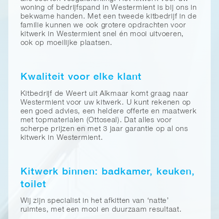
woning of bedrijfspand in Westermient is bij ons in
bekwame handen. Met een tweede kitbedrijf in de
familie kunnen we ook grotere opdrachten voor
kitwerk in Westermient snel én mooi uitvoeren,
ook op moeilijke plaatsen.
Kwaliteit voor elke klant
Kitbedrijf de Weert uit Alkmaar komt graag naar
Westermient voor uw kitwerk. U kunt rekenen op
een goed advies, een heldere offerte en maatwerk
met topmaterialen (Ottoseal). Dat alles voor
scherpe prijzen en met 3 jaar garantie op al ons
kitwerk in Westermient.
Kitwerk binnen: badkamer, keuken,
toilet
Wij zijn specialist in het afkitten van ‘natte’
ruimtes, met een mooi en duurzaam resultaat.