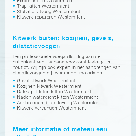
Plinten kitten Westermient
Trap kitten Westermient
Stofvrije kitvoeg Westermient
Kitwerk repareren Westermient
Kitwerk buiten: kozijnen, gevels,
dilatatievoegen
Een professionele voegafdichting aan de
buitenkant van uw pand voorkomt lekkage en
houtrot. Wij zijn ook expert in het aanbrengen van
dilatatievoegen bij ‘werkende’ materialen.
Gevel kitwerk Westermient
Kozijnen kitwerk Westermient
Dakkapel laten kitten Westermient
Naden waterdicht kitten Westermient
Aanbrengen dilatatievoeg Westermient
Kitwerk vervangen Westermient
Meer informatie of meteen een