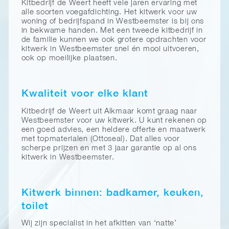
Kitbedrijf de Weert heeft vele jaren ervaring met
alle soorten voegafdichting. Het kitwerk voor uw
woning of bedrijfspand in Westbeemster is bij ons
in bekwame handen. Met een tweede kitbedrijf in
de familie kunnen we ook grotere opdrachten voor
kitwerk in Westbeemster snel én mooi uitvoeren,
ook op moeilijke plaatsen.
Kwaliteit voor elke klant
Kitbedrijf de Weert uit Alkmaar komt graag naar
Westbeemster voor uw kitwerk. U kunt rekenen op
een goed advies, een heldere offerte en maatwerk
met topmaterialen (Ottoseal). Dat alles voor
scherpe prijzen en met 3 jaar garantie op al ons
kitwerk in Westbeemster.
Kitwerk binnen: badkamer, keuken,
toilet
Wij zijn specialist in het afkitten van ‘natte’