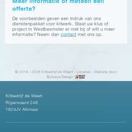
Meer informatie of meteen een
offerte?
De voorbeelden geven een indruk van ons
dienstenpakket voor kitwerk. Staat uw klus of
project in Westbeemster er niet bij of wilt u meer
informatie? Neem dan
contact
met ons op.
© 2019 - 2026 Kitbedrijf de Weert
-
Locaties
- Website door
Bullseye Design
Kitbedrijf de Weert
Rijperwaard 248
1824JV Alkmaar