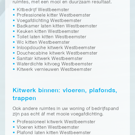
ruimtes, met een mooi en duurzaam resultaat.
Kitbedrijf Westbeemster
Professionele kitter Westbeemster
Voegafdichting Westbeemster
Badkamer laten kitten Westbeemster
Keuken kitten Westbeemster
Toilet laten kitten Westbeemster
Wc kitten Westbeemster
Inloopdouche kitwerk Westbeemster
Douchecabine kitwerk Westbeemster
Sanitair kitwerk Westbeemster
Waterdichte kitvoeg Westbeemster
Kitwerk vernieuwen Westbeemster
Kitwerk binnen: vloeren, plafonds,
trappen
Ook andere ruimtes in uw woning of bedrijfspand
zijn pas echt áf met mooie voegafdichting.
Professioneel kitwerk Westbeemster
Vloeren kitten Westbeemster
Plafond laten kitten Westbeemster