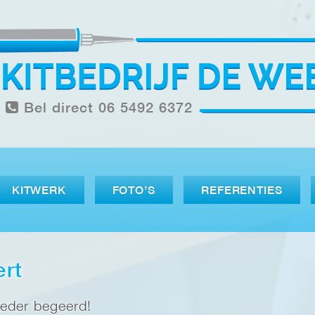
Bel direct 06 5492 6372
KITWERK
FOTO’S
REFERENTIES
ert
ieder begeerd!