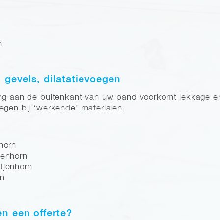
n
, gevels, dilatatievoegen
ng aan de buitenkant van uw pand voorkomt lekkage en h
egen bij ‘werkende’ materialen.
nhorn
jenhorn
tjenhorn
rn
en een offerte?