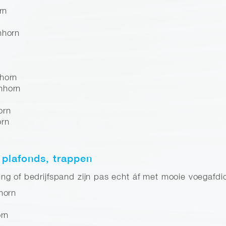
rn
nhorn
nhorn
nhorn
orn
orn
 plafonds, trappen
g of bedrijfspand zijn pas echt áf met mooie voegafdic
horn
orn