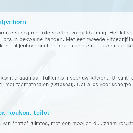
itjenhorn
jaren ervaring met alle soorten voegafdichting. Het kitw
 bij ons in bekwame handen. Met een tweede kitbedrijf 
k in Tuitjenhorn snel én mooi uitvoeren, ook op moeilijk
r komt graag naar Tuitjenhorn voor uw kitwerk. U kunt
k met topmaterialen (Ottoseal). Dat alles voor scherpe 
n.
, keuken, toilet
tten van ‘natte’ ruimtes, met een mooi en duurzaam result