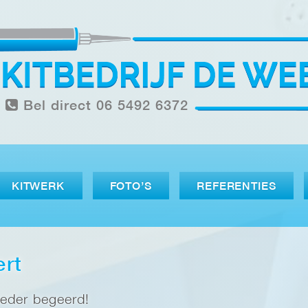
Bel direct 06 5492 6372
KITWERK
FOTO’S
REFERENTIES
ert
ieder begeerd!