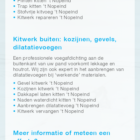
Plinten kitten 't Nopeind
Trap kitten 't Nopeind
Stofvrije kitvoeg 't Nopeind
Kitwerk repareren 't Nopeind
Kitwerk buiten: kozijnen, gevels,
dilatatievoegen
Een professionele voegafdichting aan de
buitenkant van uw pand voorkomt lekkage en
houtrot. Wij zijn ook expert in het aanbrengen van
dilatatievoegen bij ‘werkende’ materialen.
Gevel kitwerk 't Nopeind
Kozijnen kitwerk 't Nopeind
Dakkapel laten kitten 't Nopeind
Naden waterdicht kitten 't Nopeind
Aanbrengen dilatatievoeg 't Nopeind
Kitwerk vervangen 't Nopeind
Meer informatie of meteen een