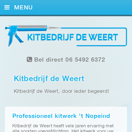
MENU
HOME
KITWERK
FOTO’S
Bel direct 06 5492 6372
REFERENTIES
CONTACT
Kitbedrijf de Weert
Kitbedrijf de Weert, door ieder begeerd!
Professioneel kitwerk 't Nopeind
Kitbedrijf de Weert heeft vele jaren ervaring met
alle soorten voegafdichting. Het kitwerk voor uw