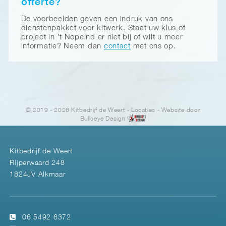
offerte?
De voorbeelden geven een indruk van ons
dienstenpakket voor kitwerk. Staat uw klus of
project in 't Nopeind er niet bij of wilt u meer
informatie? Neem dan
contact
met ons op.
© 2019 - 2026 Kitbedrijf de Weert
-
Locaties
- Website door
Bullseye Design
Kitbedrijf de Weert
Rijperwaard 248
1824JV Alkmaar
06 5492 6372