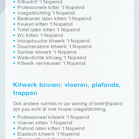
Kitbedrijf 't Nopeind
Professionele kitter 't Nopeind
Voegafdichting 't Nopeind
Badkamer laten kitten 't Nopeind
Keuken kitten 't Nopeind
Toilet laten kitten 't Nopeind
Wc kitten 't Nopeind
Inloopdouche kitwerk 't Nopeind
Douchecabine kitwerk 't Nopeind
Sanitair kitwerk 't Nopeind
Waterdichte kitvoeg 't Nopeind
Kitwerk vernieuwen 't Nopeind
Kitwerk binnen: vloeren, plafonds,
trappen
Ook andere ruimtes in uw woning of bedrijfspand
zijn pas echt áf met mooie voegafdichting.
Professioneel kitwerk 't Nopeind
Vloeren kitten 't Nopeind
Plafond laten kitten 't Nopeind
Elastisch kitwerk 't Nopeind