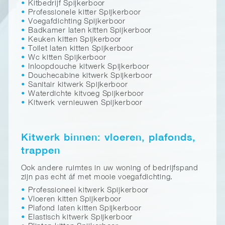
Kitbedrijf Spijkerboor
Professionele kitter Spijkerboor
Voegafdichting Spijkerboor
Badkamer laten kitten Spijkerboor
Keuken kitten Spijkerboor
Toilet laten kitten Spijkerboor
Wc kitten Spijkerboor
Inloopdouche kitwerk Spijkerboor
Douchecabine kitwerk Spijkerboor
Sanitair kitwerk Spijkerboor
Waterdichte kitvoeg Spijkerboor
Kitwerk vernieuwen Spijkerboor
Kitwerk binnen: vloeren, plafonds,
trappen
Ook andere ruimtes in uw woning of bedrijfspand
zijn pas echt áf met mooie voegafdichting.
Professioneel kitwerk Spijkerboor
Vloeren kitten Spijkerboor
Plafond laten kitten Spijkerboor
Elastisch kitwerk Spijkerboor