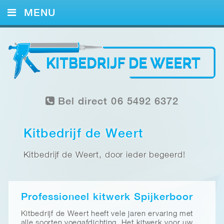
MENU
HOME
KITWERK
FOTO’S
Bel direct 06 5492 6372
REFERENTIES
CONTACT
Kitbedrijf de Weert
Kitbedrijf de Weert, door ieder begeerd!
Professioneel kitwerk Spijkerboor
Kitbedrijf de Weert heeft vele jaren ervaring met
alle soorten voegafdichting. Het kitwerk voor uw