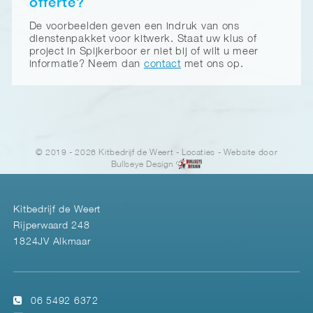
offerte?
De voorbeelden geven een indruk van ons
dienstenpakket voor kitwerk. Staat uw klus of
project in Spijkerboor er niet bij of wilt u meer
informatie? Neem dan
contact
met ons op.
© 2019 - 2026 Kitbedrijf de Weert
-
Locaties
- Website door
Bullseye Design
Kitbedrijf de Weert
Rijperwaard 248
1824JV Alkmaar
06 5492 6372