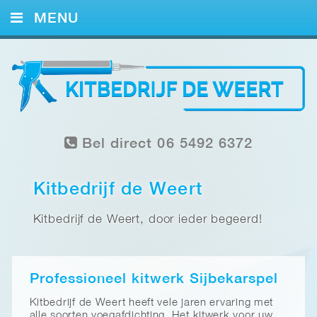
MENU
HOME
KITWERK
FOTO’S
Bel direct 06 5492 6372
REFERENTIES
CONTACT
Kitbedrijf de Weert
Kitbedrijf de Weert, door ieder begeerd!
Professioneel kitwerk Sijbekarspel
Kitbedrijf de Weert heeft vele jaren ervaring met
alle soorten voegafdichting. Het kitwerk voor uw