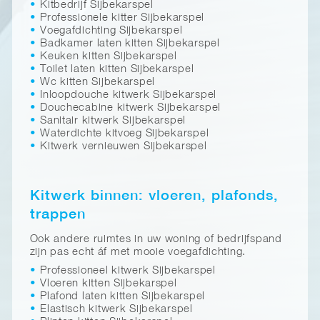
Kitbedrijf Sijbekarspel
Professionele kitter Sijbekarspel
Voegafdichting Sijbekarspel
Badkamer laten kitten Sijbekarspel
Keuken kitten Sijbekarspel
Toilet laten kitten Sijbekarspel
Wc kitten Sijbekarspel
Inloopdouche kitwerk Sijbekarspel
Douchecabine kitwerk Sijbekarspel
Sanitair kitwerk Sijbekarspel
Waterdichte kitvoeg Sijbekarspel
Kitwerk vernieuwen Sijbekarspel
Kitwerk binnen: vloeren, plafonds,
trappen
Ook andere ruimtes in uw woning of bedrijfspand
zijn pas echt áf met mooie voegafdichting.
Professioneel kitwerk Sijbekarspel
Vloeren kitten Sijbekarspel
Plafond laten kitten Sijbekarspel
Elastisch kitwerk Sijbekarspel