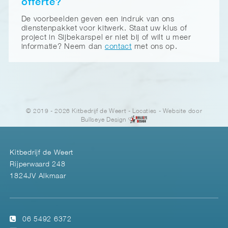
offerte?
De voorbeelden geven een indruk van ons
dienstenpakket voor kitwerk. Staat uw klus of
project in Sijbekarspel er niet bij of wilt u meer
informatie? Neem dan
contact
met ons op.
© 2019 - 2026 Kitbedrijf de Weert
-
Locaties
- Website door
Bullseye Design
Kitbedrijf de Weert
Rijperwaard 248
1824JV Alkmaar
06 5492 6372