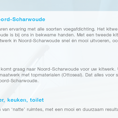
Noord-Scharwoude
jaren ervaring met alle soorten voegafdichting. Het kitw
ude is bij ons in bekwame handen. Met een tweede kitb
itwerk in Noord-Scharwoude snel én mooi uitvoeren, ook
ar komt graag naar Noord-Scharwoude voor uw kitwerk.
 maatwerk met topmaterialen (Ottoseal). Dat alles voor 
 Noord-Scharwoude.
, keuken, toilet
tten van ‘natte’ ruimtes, met een mooi en duurzaam result