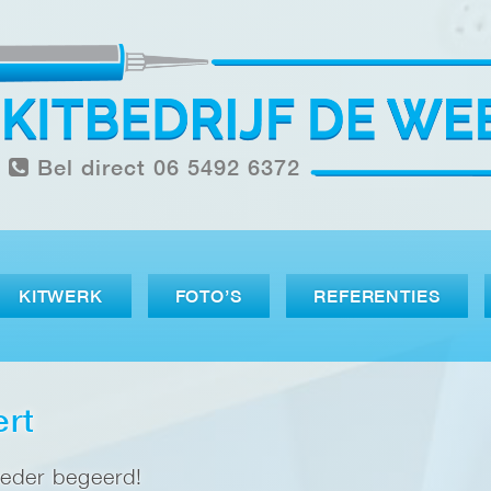
Bel direct 06 5492 6372
KITWERK
FOTO’S
REFERENTIES
ert
ieder begeerd!