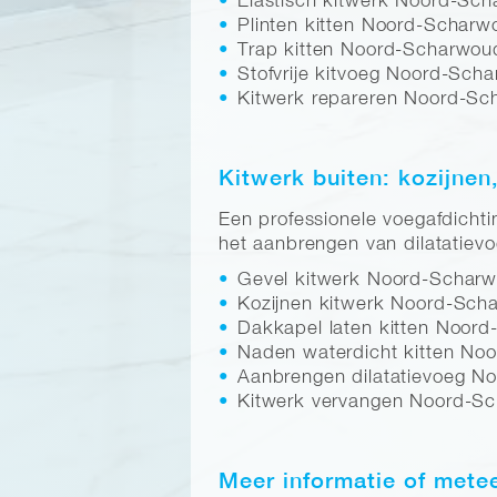
Elastisch kitwerk Noord-Sc
Plinten kitten Noord-Schar
Trap kitten Noord-Scharwou
Stofvrije kitvoeg Noord-Sch
Kitwerk repareren Noord-S
Kitwerk buiten: kozijnen
Een professionele voegafdichti
het aanbrengen van dilatatievo
Gevel kitwerk Noord-Schar
Kozijnen kitwerk Noord-Sch
Dakkapel laten kitten Noor
Naden waterdicht kitten No
Aanbrengen dilatatievoeg N
Kitwerk vervangen Noord-S
Meer informatie of mete