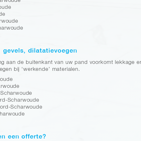
harwoude
woude
de
arwoude
charwoude
, gevels, dilatatievoegen
ng aan de buitenkant van uw pand voorkomt lekkage en h
egen bij ‘werkende’ materialen.
woude
arwoude
d-Scharwoude
ord-Scharwoude
oord-Scharwoude
charwoude
en een offerte?