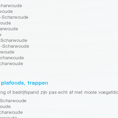
e
Scharwoude
rwoude
rd-Scharwoude
woude
charwoude
e
d-Scharwoude
d-Scharwoude
arwoude
-Scharwoude
Scharwoude
 plafonds, trappen
g of bedrijfspand zijn pas echt áf met mooie voegafdic
d-Scharwoude
woude
Scharwoude