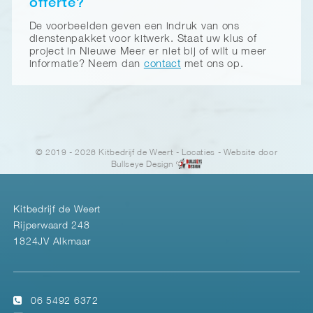
offerte?
De voorbeelden geven een indruk van ons
dienstenpakket voor kitwerk. Staat uw klus of
project in Nieuwe Meer er niet bij of wilt u meer
informatie? Neem dan
contact
met ons op.
© 2019 - 2026 Kitbedrijf de Weert
-
Locaties
- Website door
Bullseye Design
Kitbedrijf de Weert
Rijperwaard 248
1824JV Alkmaar
06 5492 6372