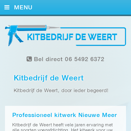
MENU
HOME
KITWERK
FOTO’S
Bel direct 06 5492 6372
REFERENTIES
CONTACT
Kitbedrijf de Weert
Kitbedrijf de Weert, door ieder begeerd!
Professioneel kitwerk Nieuwe Meer
Kitbedrijf de Weert heeft vele jaren ervaring met
alle soorten voegafdichting. Het kitwerk voor uw