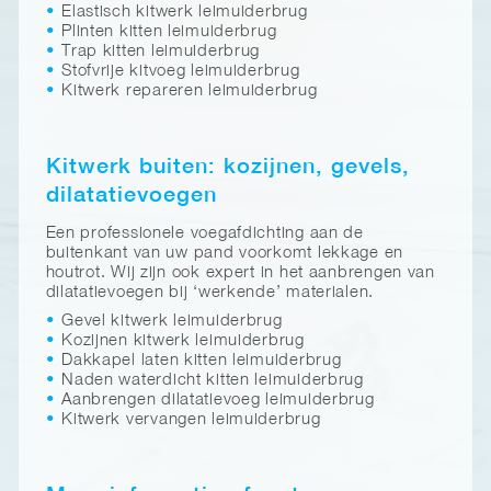
Elastisch kitwerk leimuiderbrug
Plinten kitten leimuiderbrug
Trap kitten leimuiderbrug
Stofvrije kitvoeg leimuiderbrug
Kitwerk repareren leimuiderbrug
Kitwerk buiten: kozijnen, gevels,
dilatatievoegen
Een professionele voegafdichting aan de
buitenkant van uw pand voorkomt lekkage en
houtrot. Wij zijn ook expert in het aanbrengen van
dilatatievoegen bij ‘werkende’ materialen.
Gevel kitwerk leimuiderbrug
Kozijnen kitwerk leimuiderbrug
Dakkapel laten kitten leimuiderbrug
Naden waterdicht kitten leimuiderbrug
Aanbrengen dilatatievoeg leimuiderbrug
Kitwerk vervangen leimuiderbrug