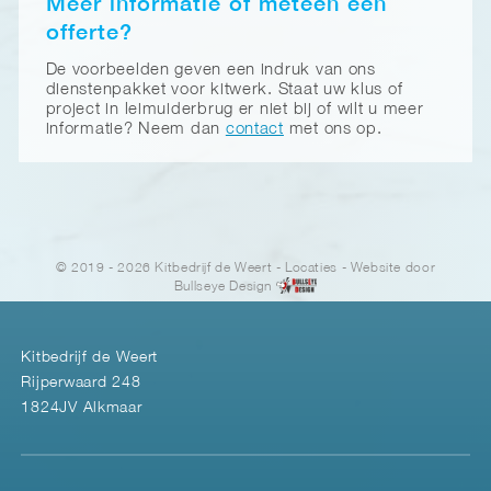
Meer informatie of meteen een
offerte?
De voorbeelden geven een indruk van ons
dienstenpakket voor kitwerk. Staat uw klus of
project in leimuiderbrug er niet bij of wilt u meer
informatie? Neem dan
contact
met ons op.
© 2019 - 2026 Kitbedrijf de Weert
-
Locaties
- Website door
Bullseye Design
Kitbedrijf de Weert
Rijperwaard 248
1824JV Alkmaar