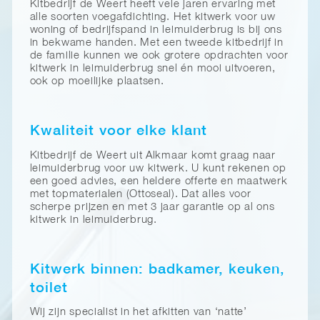
Kitbedrijf de Weert heeft vele jaren ervaring met
alle soorten voegafdichting. Het kitwerk voor uw
woning of bedrijfspand in leimuiderbrug is bij ons
in bekwame handen. Met een tweede kitbedrijf in
de familie kunnen we ook grotere opdrachten voor
kitwerk in leimuiderbrug snel én mooi uitvoeren,
ook op moeilijke plaatsen.
Kwaliteit voor elke klant
Kitbedrijf de Weert uit Alkmaar komt graag naar
leimuiderbrug voor uw kitwerk. U kunt rekenen op
een goed advies, een heldere offerte en maatwerk
met topmaterialen (Ottoseal). Dat alles voor
scherpe prijzen en met 3 jaar garantie op al ons
kitwerk in leimuiderbrug.
Kitwerk binnen: badkamer, keuken,
toilet
Wij zijn specialist in het afkitten van ‘natte’