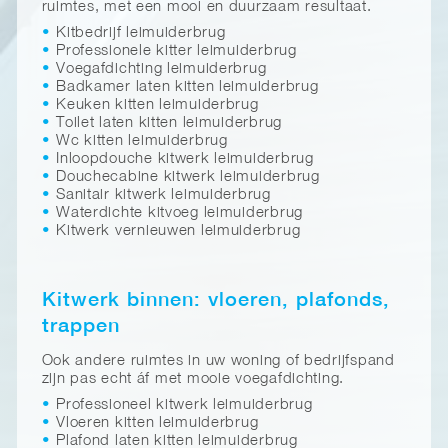
ruimtes, met een mooi en duurzaam resultaat.
Kitbedrijf leimuiderbrug
Professionele kitter leimuiderbrug
Voegafdichting leimuiderbrug
Badkamer laten kitten leimuiderbrug
Keuken kitten leimuiderbrug
Toilet laten kitten leimuiderbrug
Wc kitten leimuiderbrug
Inloopdouche kitwerk leimuiderbrug
Douchecabine kitwerk leimuiderbrug
Sanitair kitwerk leimuiderbrug
Waterdichte kitvoeg leimuiderbrug
Kitwerk vernieuwen leimuiderbrug
Kitwerk binnen: vloeren, plafonds,
trappen
Ook andere ruimtes in uw woning of bedrijfspand
zijn pas echt áf met mooie voegafdichting.
Professioneel kitwerk leimuiderbrug
Vloeren kitten leimuiderbrug
Plafond laten kitten leimuiderbrug