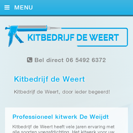
MENU
HOME
KITWERK
FOTO’S
Bel direct 06 5492 6372
REFERENTIES
CONTACT
Kitbedrijf de Weert
Kitbedrijf de Weert, door ieder begeerd!
Professioneel kitwerk De Weijdt
Kitbedrijf de Weert heeft vele jaren ervaring met
alle soorten voegafdichting. Het kitwerk voor uw