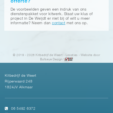
offerte?
De voorbeelden geven een indruk van ons
dienstenpakket voor kitwerk. Staat uw klus of
project in De Weijdt er niet bij of wilt u meer
informatie? Neem dan
contact
met ons op.
© 2019 - 2026 Kitbedrijf de Weert
-
Locaties
- Website door
Bullseye Design
Kitbedrijf de Weert
Rijperwaard 248
1824JV Alkmaar
06 5492 6372