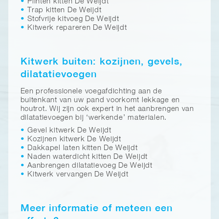
Plinten kitten De Weijdt
Trap kitten De Weijdt
Stofvrije kitvoeg De Weijdt
Kitwerk repareren De Weijdt
Kitwerk buiten: kozijnen, gevels,
dilatatievoegen
Een professionele voegafdichting aan de
buitenkant van uw pand voorkomt lekkage en
houtrot. Wij zijn ook expert in het aanbrengen van
dilatatievoegen bij ‘werkende’ materialen.
Gevel kitwerk De Weijdt
Kozijnen kitwerk De Weijdt
Dakkapel laten kitten De Weijdt
Naden waterdicht kitten De Weijdt
Aanbrengen dilatatievoeg De Weijdt
Kitwerk vervangen De Weijdt
Meer informatie of meteen een