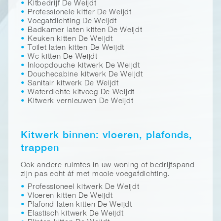
Kitbedrijf De Weijdt
Professionele kitter De Weijdt
Voegafdichting De Weijdt
Badkamer laten kitten De Weijdt
Keuken kitten De Weijdt
Toilet laten kitten De Weijdt
Wc kitten De Weijdt
Inloopdouche kitwerk De Weijdt
Douchecabine kitwerk De Weijdt
Sanitair kitwerk De Weijdt
Waterdichte kitvoeg De Weijdt
Kitwerk vernieuwen De Weijdt
Kitwerk binnen: vloeren, plafonds,
trappen
Ook andere ruimtes in uw woning of bedrijfspand
zijn pas echt áf met mooie voegafdichting.
Professioneel kitwerk De Weijdt
Vloeren kitten De Weijdt
Plafond laten kitten De Weijdt
Elastisch kitwerk De Weijdt