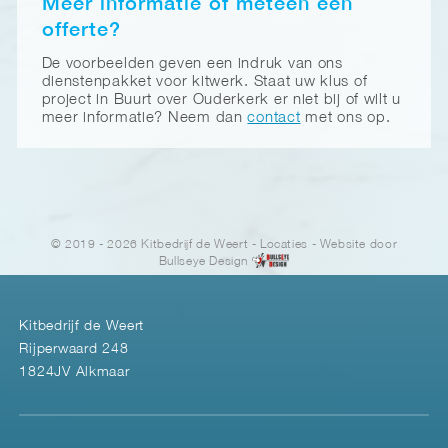
Meer informatie of meteen een
offerte?
De voorbeelden geven een indruk van ons
dienstenpakket voor kitwerk. Staat uw klus of
project in Buurt over Ouderkerk er niet bij of wilt u
meer informatie? Neem dan
contact
met ons op.
© 2019 - 2026 Kitbedrijf de Weert
-
Locaties
- Website door
Bullseye Design
Kitbedrijf de Weert
Rijperwaard 248
1824JV Alkmaar